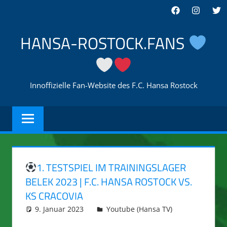
Zum
Facebook
Instagra
Twi
Inhalt
springen
HANSA-ROSTOCK.FANS
Innoffizielle Fan-Website des F.C. Hansa Rostock
1. TESTSPIEL IM TRAININGSLAGER
BELEK 2023 | F.C. HANSA ROSTOCK VS.
KS CRACOVIA
9. Januar 2023
integromat
Youtube (Hansa TV)