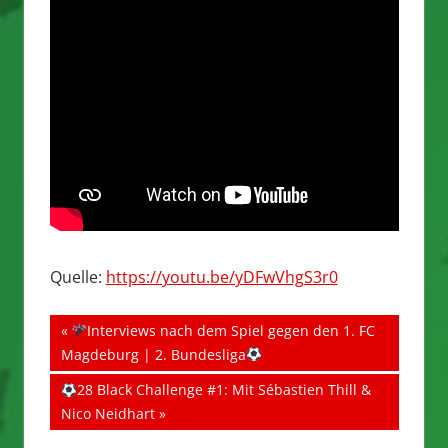
Quelle:
https://youtu.be/yDFwVhgS3r0
Beitragsnavigation
Vorheriger
Interviews nach dem Spiel gegen den 1. FC
Beitrag:
Magdeburg | 2. Bundesliga
Nächster
28 Black Challenge #1: Mit Sébastien Thill &
Beitrag:
Nico Neidhart