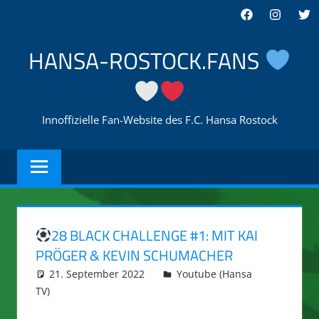
Zum
Facebook
Instagra
Twi
Inhalt
springen
HANSA-ROSTOCK.FANS
Innoffizielle Fan-Website des F.C. Hansa Rostock
28 BLACK CHALLENGE #1: MIT KAI
PRÖGER & KEVIN SCHUMACHER
21. September 2022
integromat
Youtube (Hansa
TV)