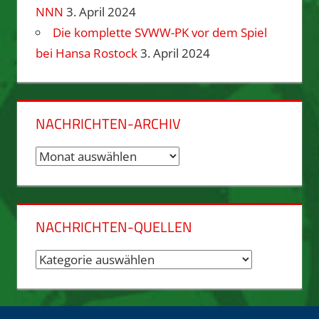
NNN
3. April 2024
Die komplette SVWW-PK vor dem Spiel
bei Hansa Rostock
3. April 2024
NACHRICHTEN-ARCHIV
Nachrichten-
Archiv
NACHRICHTEN-QUELLEN
Nachrichten-
Quellen