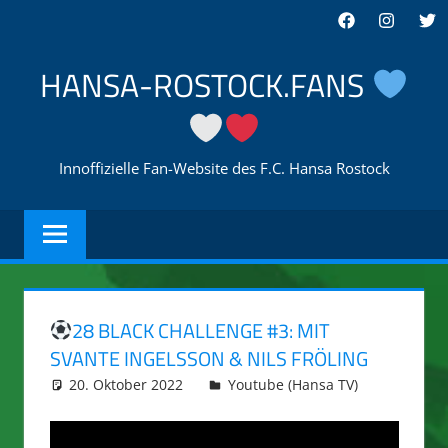
Zum
Facebook
Instagra
Twi
Inhalt
springen
HANSA-ROSTOCK.FANS
Innoffizielle Fan-Website des F.C. Hansa Rostock
28 BLACK CHALLENGE #3: MIT
SVANTE INGELSSON & NILS FRÖLING
20. Oktober 2022
integromat
Youtube (Hansa TV)