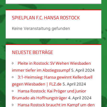
SPIELPLAN F.C. HANSA ROSTOCK
Keine Veranstaltung gefunden
NEUESTE BEITRÄGE
Pleite in Rostock: SV Wehen Wiesbaden
immer tiefer im Abstiegssumpf
5. April 2024
3:1-Heimsieg: Hansa gewinnt Kellerduell
gegen Wiesbaden | FLZ.de
5. April 2024
Hansa Rostock: Kai Pröger und Junior
Brumado als Hoffnungsträger
4. April 2024
Hansa Rostock braucht im Kampf um den