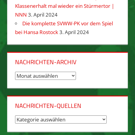
Klassenerhalt mal wieder ein Stürmertor |
NNN
3. April 2024
Die komplette SVWW-PK vor dem Spiel
bei Hansa Rostock
3. April 2024
NACHRICHTEN-ARCHIV
Nachrichten-
Archiv
NACHRICHTEN-QUELLEN
Nachrichten-
Quellen