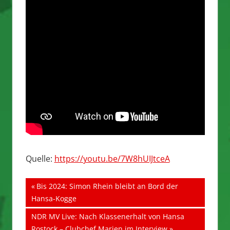
Quelle:
https://youtu.be/7W8hUIJtceA
Beitragsnavigation
Vorheriger
Bis 2024: Simon Rhein bleibt an Bord der
Beitrag:
Hansa-Kogge
Nächster
NDR MV Live: Nach Klassenerhalt von Hansa
Beitrag:
Rostock – Clubchef Marien im Interview