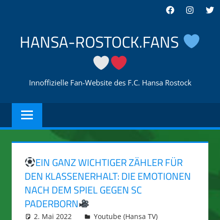
Zum
Facebook
Instagra
Twi
Inhalt
springen
HANSA-ROSTOCK.FANS
Innoffizielle Fan-Website des F.C. Hansa Rostock
EIN GANZ WICHTIGER ZÄHLER FÜR
DEN KLASSENERHALT: DIE EMOTIONEN
NACH DEM SPIEL GEGEN SC
PADERBORN
2. Mai 2022
integromat
Youtube (Hansa TV)