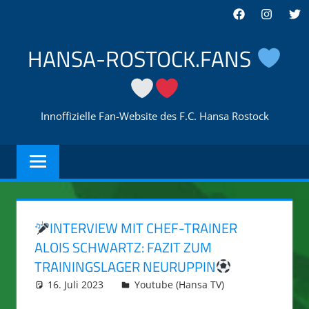
Zum
Facebook
Instagra
Twi
Inhalt
springen
HANSA-ROSTOCK.FANS
Innoffizielle Fan-Website des F.C. Hansa Rostock
INTERVIEW MIT CHEF-TRAINER
ALOIS SCHWARTZ: FAZIT ZUM
TRAININGSLAGER NEURUPPIN
16. Juli 2023
integromat
Youtube (Hansa TV)