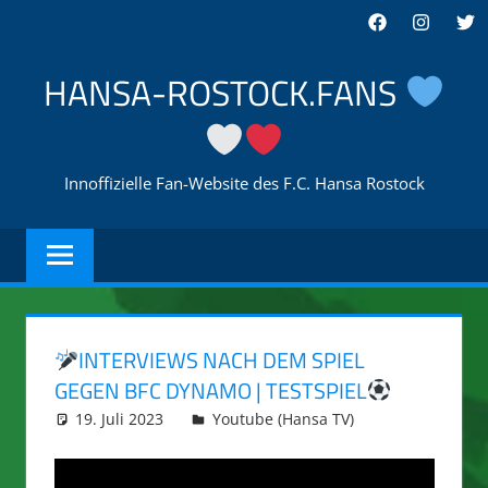
Zum
Facebook
Instagra
Twi
Inhalt
springen
HANSA-ROSTOCK.FANS
Innoffizielle Fan-Website des F.C. Hansa Rostock
INTERVIEWS NACH DEM SPIEL
GEGEN BFC DYNAMO | TESTSPIEL
19. Juli 2023
integromat
Youtube (Hansa TV)