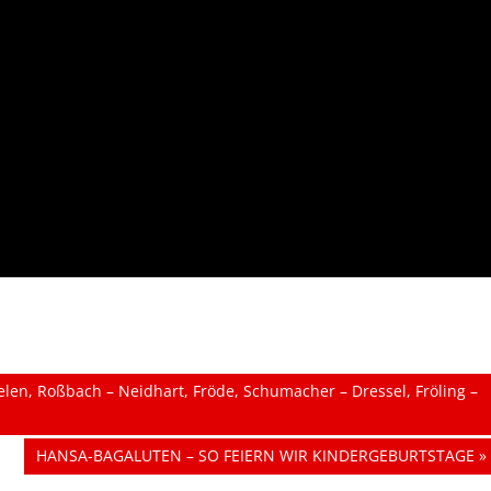
elen, Roßbach – Neidhart, Fröde, Schumacher – Dressel, Fröling –
Nächster
HANSA-BAGALUTEN – SO FEIERN WIR KINDERGEBURTSTAGE
Beitrag: