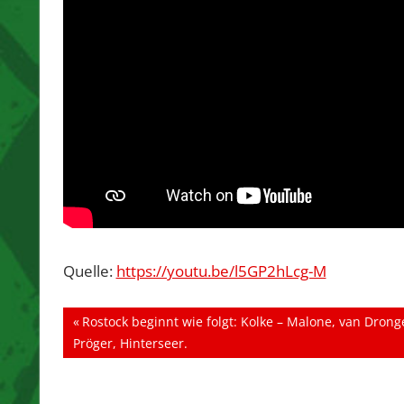
Quelle:
https://youtu.be/l5GP2hLcg-M
Beitragsnavigation
Vorheriger
Rostock beginnt wie folgt: Kolke – Malone, van Drong
Beitrag:
Pröger, Hinterseer.