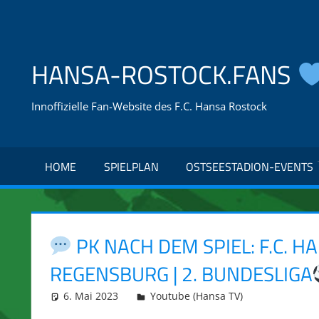
Zum
Inhalt
springen
HANSA-ROSTOCK.FANS
Innoffizielle Fan-Website des F.C. Hansa Rostock
HOME
SPIELPLAN
OSTSEESTADION-EVENTS
PK NACH DEM SPIEL: F.C. H
REGENSBURG | 2. BUNDESLIGA
6. Mai 2023
integromat
Youtube (Hansa TV)