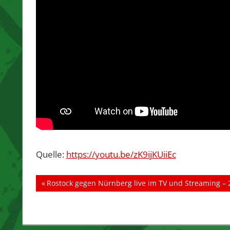
Quelle:
https://youtu.be/zK9ijKUiiEc
Beitragsnavigation
Vorheriger
Rostock gegen Nürnberg live im TV und Streaming – 2
Beitrag: