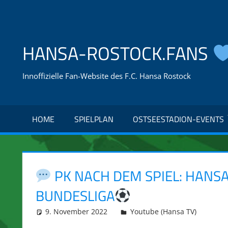
Zum
Inhalt
springen
HANSA-ROSTOCK.FANS
Innoffizielle Fan-Website des F.C. Hansa Rostock
HOME
SPIELPLAN
OSTSEESTADION-EVENTS
PK NACH DEM SPIEL: HANSA 
BUNDESLIGA
9. November 2022
integromat
Youtube (Hansa TV)