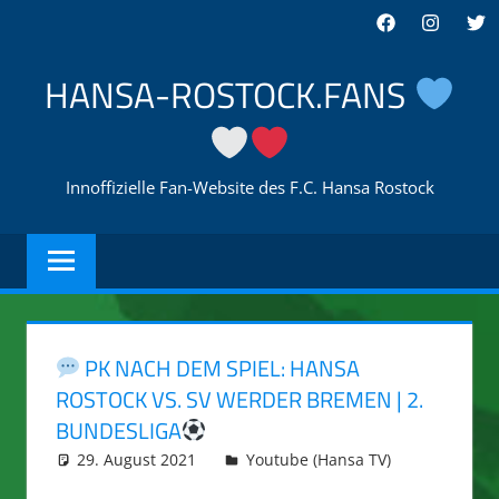
Zum
Facebook
Instagra
Twi
Inhalt
springen
HANSA-ROSTOCK.FANS
Innoffizielle Fan-Website des F.C. Hansa Rostock
PK NACH DEM SPIEL: HANSA
ROSTOCK VS. SV WERDER BREMEN | 2.
BUNDESLIGA
29. August 2021
integromat
Youtube (Hansa TV)