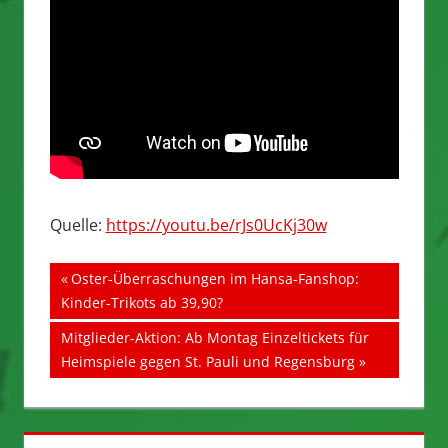
Quelle:
https://youtu.be/rJs0UcKj30w
Beitragsnavigation
Vorheriger
Oster-Überraschungen im Hansa-Fanshop:
Beitrag:
Kinder-Trikots ab 39,90?
Nächster
Mitglieder-Aktion: Ab Montag Einzeltickets für
Beitrag:
Heimspiele gegen St. Pauli und Regensburg