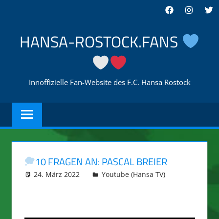
Zum
Facebook
Instagra
Twi
Inhalt
springen
HANSA-ROSTOCK.FANS
Innoffizielle Fan-Website des F.C. Hansa Rostock
10 FRAGEN AN: PASCAL BREIER
24. März 2022
integromat
Youtube (Hansa TV)