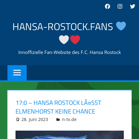
Zum
Facebook
Instagra
Twi
Inhalt
springen
HANSA-ROSTOCK.FANS
Innoffizielle Fan-Website des F.C. Hansa Rostock
17:0 – HANSA ROSTOCK LÃ¤SST
ELMENHORST KEINE CHANCE
28. Juni 2023
integromat
n-tv.de