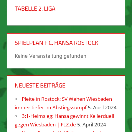
TABELLE 2. LIGA
SPIELPLAN F.C. HANSA ROSTOCK
Keine Veranstaltung gefunden
NEUESTE BEITRÄGE
Pleite in Rostock: SV Wehen Wiesbaden
immer tiefer im Abstiegssumpf
5. April 2024
3:1-Heimsieg: Hansa gewinnt Kellerduell
gegen Wiesbaden | FLZ.de
5. April 2024