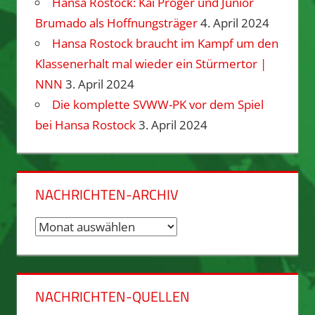
Hansa Rostock: Kai Pröger und Junior
Brumado als Hoffnungsträger
4. April 2024
Hansa Rostock braucht im Kampf um den
Klassenerhalt mal wieder ein Stürmertor |
NNN
3. April 2024
Die komplette SVWW-PK vor dem Spiel
bei Hansa Rostock
3. April 2024
NACHRICHTEN-ARCHIV
Nachrichten-
Archiv
NACHRICHTEN-QUELLEN