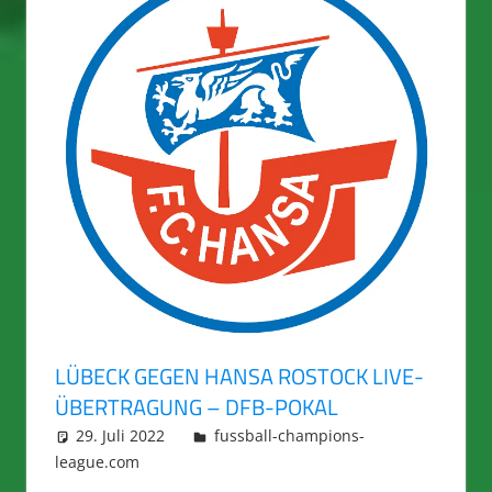
LÜBECK GEGEN HANSA ROSTOCK LIVE-
ÜBERTRAGUNG – DFB-POKAL
29. Juli 2022
integromat
fussball-champions-
league.com