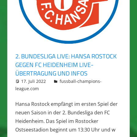
2. BUNDESLIGA LIVE: HANSA ROSTOCK
GEGEN FC HEIDENHEIM LIVE-
ÜBERTRAGUNG UND INFOS
17. Juli 2022
integromat
fussball-champions-
league.com
Hansa Rostock empfängt im ersten Spiel der
neuen Saison in der 2. Bundesliga den FC
Heidenheim. Das Spiel im Rostocker
Ostseestadion beginnt um 13:30 Uhr und w