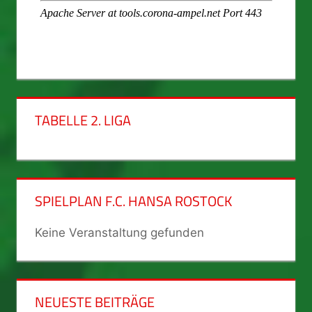
TABELLE 2. LIGA
SPIELPLAN F.C. HANSA ROSTOCK
Keine Veranstaltung gefunden
NEUESTE BEITRÄGE