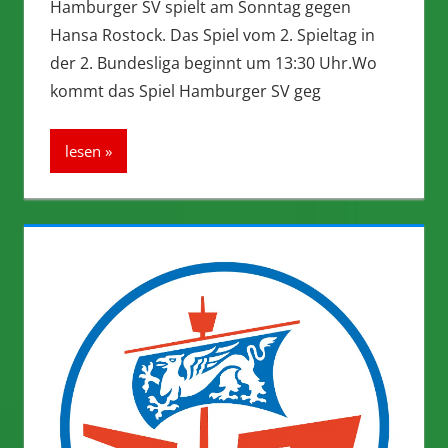
Hamburger SV spielt am Sonntag gegen
Hansa Rostock. Das Spiel vom 2. Spieltag in
der 2. Bundesliga beginnt um 13:30 Uhr.Wo
kommt das Spiel Hamburger SV geg
lesen