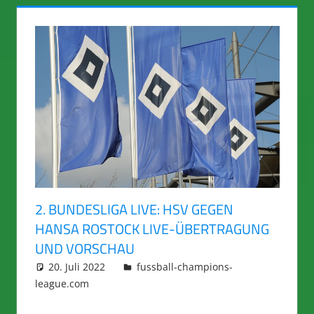
2. BUNDESLIGA LIVE: HSV GEGEN
HANSA ROSTOCK LIVE-ÜBERTRAGUNG
UND VORSCHAU
20. Juli 2022
integromat
fussball-champions-
league.com