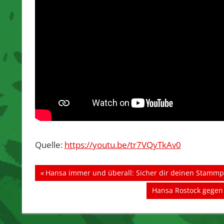
Quelle:
https://youtu.be/tr7VQyTkAv0
Beitragsnavigation
Vorheriger
Hansa immer und überall: Sicher dir deinen Stammpla
Beitrag:
Nächster
Hansa Rostock gegen 
Beitrag: