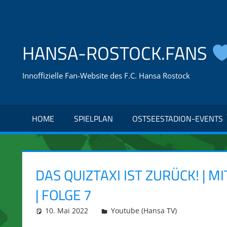
Zum
Inhalt
springen
HANSA-ROSTOCK.FANS
Innoffizielle Fan-Website des F.C. Hansa Rostock
HOME
SPIELPLAN
OSTSEESTADION-EVENTS
DAS QUIZTAXI IST ZURÜCK! | 
| FOLGE 7
10. Mai 2022
integromat
Youtube (Hansa TV)