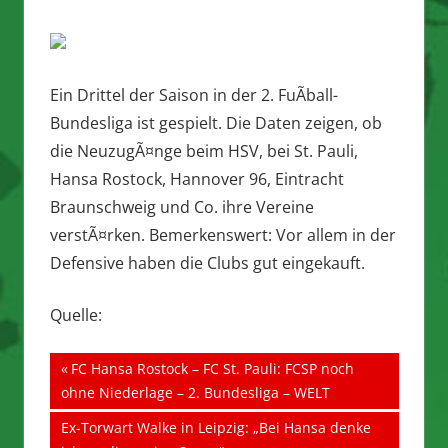
Ein Drittel der Saison in der 2. FuÃball-
Bundesliga ist gespielt. Die Daten zeigen, ob
die NeuzugÃ¤nge beim HSV, bei St. Pauli,
Hansa Rostock, Hannover 96, Eintracht
Braunschweig und Co. ihre Vereine
verstÃ¤rken. Bemerkenswert: Vor allem in der
Defensive haben die Clubs gut eingekauft.
Quelle:
Beitragsnavigation
Vorheriger
FC Hansa Rostock – FC St. Pauli: FCSP noch
Beitrag:
ohne Niederlage – 2. Bundesliga – WELT
Nächster
Ex-Torwart Walke in Leipzig: „Bei Hansa denke