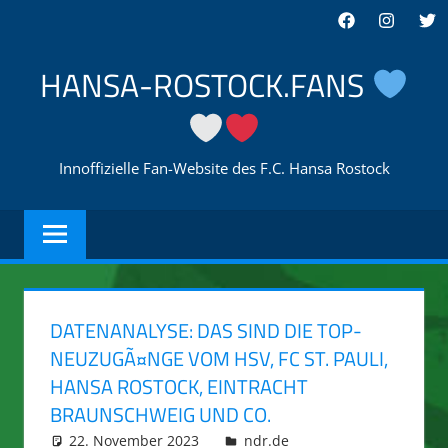
Zum
Facebook
Instagra
Twi
Inhalt
springen
HANSA-ROSTOCK.FANS
Innoffizielle Fan-Website des F.C. Hansa Rostock
DATENANALYSE: DAS SIND DIE TOP-
NEUZUGÃ¤NGE VOM HSV, FC ST. PAULI,
HANSA ROSTOCK, EINTRACHT
BRAUNSCHWEIG UND CO.
22. November 2023
integromat
ndr.de