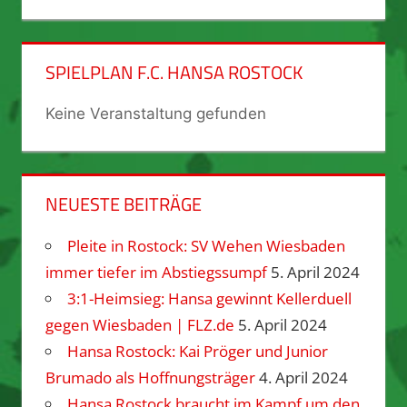
SPIELPLAN F.C. HANSA ROSTOCK
Keine Veranstaltung gefunden
NEUESTE BEITRÄGE
Pleite in Rostock: SV Wehen Wiesbaden
immer tiefer im Abstiegssumpf
5. April 2024
3:1-Heimsieg: Hansa gewinnt Kellerduell
gegen Wiesbaden | FLZ.de
5. April 2024
Hansa Rostock: Kai Pröger und Junior
Brumado als Hoffnungsträger
4. April 2024
Hansa Rostock braucht im Kampf um den