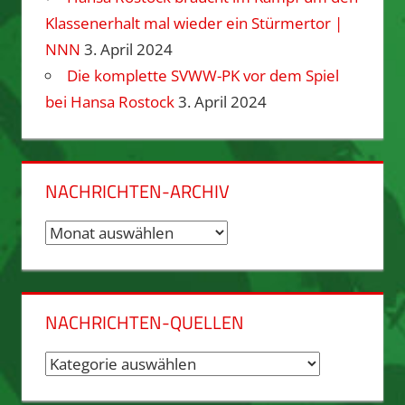
Klassenerhalt mal wieder ein Stürmertor |
NNN
3. April 2024
Die komplette SVWW-PK vor dem Spiel
bei Hansa Rostock
3. April 2024
NACHRICHTEN-ARCHIV
Nachrichten-
Archiv
NACHRICHTEN-QUELLEN
Nachrichten-
Quellen