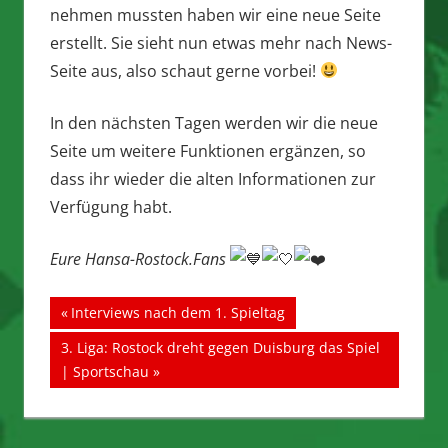
nehmen mussten haben wir eine neue Seite
erstellt. Sie sieht nun etwas mehr nach News-
Seite aus, also schaut gerne vorbei!
In den nächsten Tagen werden wir die neue
Seite um weitere Funktionen ergänzen, so
dass ihr wieder die alten Informationen zur
Verfügung habt.
Eure Hansa-Rostock.Fans
Beitragsnavigation
Vorheriger
Interviews nach dem 1. Spieltag
Beitrag:
Nächster
3. Liga: Rostock dreht gegen Duisburg das Spiel
Beitrag:
| Sportschau