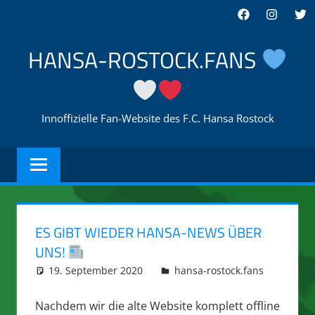
Zum
Facebook
Instagra
Twi
Inhalt
springen
HANSA-ROSTOCK.FANS
Innoffizielle Fan-Website des F.C. Hansa Rostock
ES GIBT WIEDER HANSA-NEWS ÜBER
UNS!
19. September 2020
Tino Korth
hansa-rostock.fans
0
Comme
Nachdem wir die alte Website komplett offline