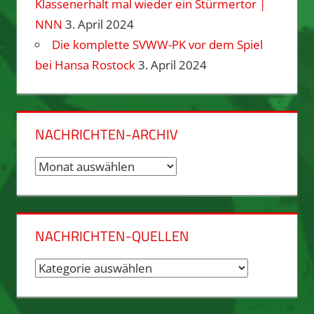
Klassenerhalt mal wieder ein Stürmertor |
NNN
3. April 2024
Die komplette SVWW-PK vor dem Spiel
bei Hansa Rostock
3. April 2024
NACHRICHTEN-ARCHIV
Nachrichten-
Archiv
NACHRICHTEN-QUELLEN
Nachrichten-
Quellen