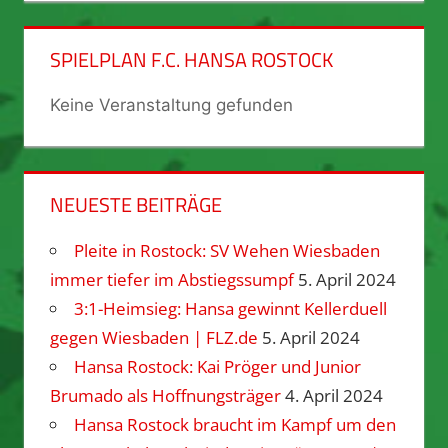
SPIELPLAN F.C. HANSA ROSTOCK
Keine Veranstaltung gefunden
NEUESTE BEITRÄGE
Pleite in Rostock: SV Wehen Wiesbaden
immer tiefer im Abstiegssumpf
5. April 2024
3:1-Heimsieg: Hansa gewinnt Kellerduell
gegen Wiesbaden | FLZ.de
5. April 2024
Hansa Rostock: Kai Pröger und Junior
Brumado als Hoffnungsträger
4. April 2024
Hansa Rostock braucht im Kampf um den