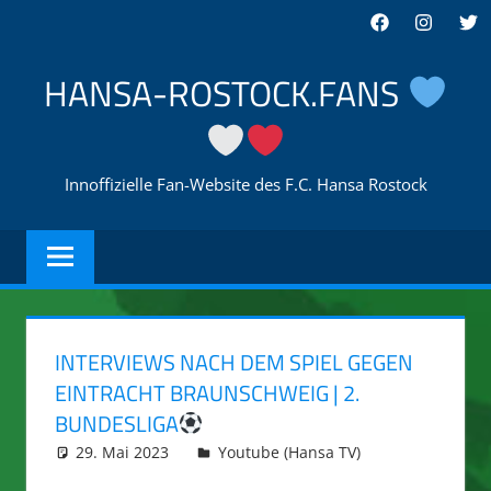
Zum
Facebook
Instagra
Twi
Inhalt
springen
HANSA-ROSTOCK.FANS
Innoffizielle Fan-Website des F.C. Hansa Rostock
INTERVIEWS NACH DEM SPIEL GEGEN
EINTRACHT BRAUNSCHWEIG | 2.
BUNDESLIGA
29. Mai 2023
integromat
Youtube (Hansa TV)