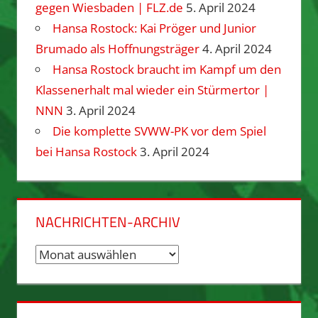
gegen Wiesbaden | FLZ.de
5. April 2024
Hansa Rostock: Kai Pröger und Junior
Brumado als Hoffnungsträger
4. April 2024
Hansa Rostock braucht im Kampf um den
Klassenerhalt mal wieder ein Stürmertor |
NNN
3. April 2024
Die komplette SVWW-PK vor dem Spiel
bei Hansa Rostock
3. April 2024
NACHRICHTEN-ARCHIV
Nachrichten-
Archiv