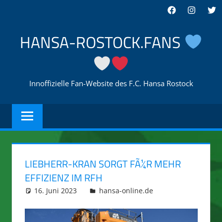
Zum
Facebook
Instagra
Twi
Inhalt
springen
HANSA-ROSTOCK.FANS
Innoffizielle Fan-Website des F.C. Hansa Rostock
LIEBHERR-KRAN SORGT FÃ¼R MEHR
EFFIZIENZ IM RFH
16. Juni 2023
integromat
hansa-online.de