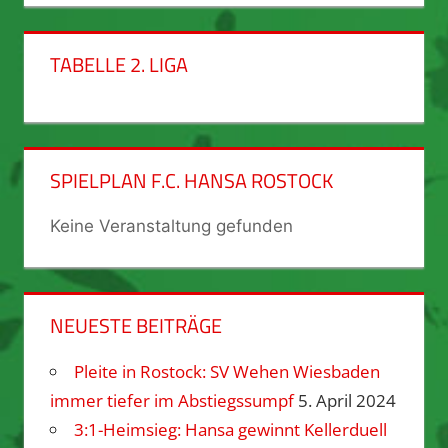
TABELLE 2. LIGA
SPIELPLAN F.C. HANSA ROSTOCK
Keine Veranstaltung gefunden
NEUESTE BEITRÄGE
Pleite in Rostock: SV Wehen Wiesbaden
immer tiefer im Abstiegssumpf
5. April 2024
3:1-Heimsieg: Hansa gewinnt Kellerduell