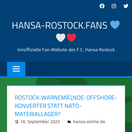
Zum
Facebook
Instagra
Twi
Inhalt
springen
HANSA-ROSTOCK.FANS
Innoffizielle Fan-Website des F.C. Hansa Rostock
ROSTOCK-WARNEMÃ¼NDE: OFFSHORE-
KONVERTER STATT NATO-
MATERIALLAGER?
18. September 2023
integromat
hansa-online.de