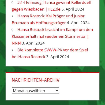
3:1-Heimsieg: Hansa gewinnt Kellerduell
gegen Wiesbaden | FLZ.de
5. April 2024
Hansa Rostock: Kai Pröger und Junior
Brumado als Hoffnungsträger
4. April 2024
Hansa Rostock braucht im Kampf um den
Klassenerhalt mal wieder ein Stürmertor |
NNN
3. April 2024
Die komplette SVWW-PK vor dem Spiel
bei Hansa Rostock
3. April 2024
NACHRICHTEN-ARCHIV
Nachrichten-
Archiv