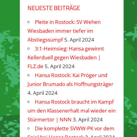
NEUESTE BEITRÄGE
Pleite in Rostock: SV Wehen
Wiesbaden immer tiefer im
Abstiegssumpf
5. April 2024
3:1-Heimsieg: Hansa gewinnt
Kellerduell gegen Wiesbaden |
FLZ.de
5. April 2024
Hansa Rostock: Kai Pröger und
Junior Brumado als Hoffnungsträger
4. April 2024
Hansa Rostock braucht im Kampf
um den Klassenerhalt mal wieder ein
Stürmertor | NNN
3. April 2024
Die komplette SVWW-PK vor dem