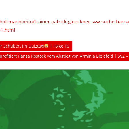
of-mannheim/trainer-patrick-gloeckner-svw-suche-hansa
41.html
r Schubert im Quiztaxi
| Folge 16
er
rofitiert Hansa Rostock vom Abstieg von Arminia Bielefeld | SVZ
: