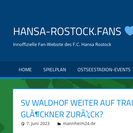
Zum
Inhalt
springen
HANSA-ROSTOCK.FANS
Innoffizielle Fan-Website des F.C. Hansa Rostock
HOME
SPIELPLAN
OSTSEESTADION-EVENTS
SV WALDHOF WEITER AUF TRAI
GLÃ¶CKNER ZURÃ¼CK?
7. Juni 2023
integromat
mannheim24.de