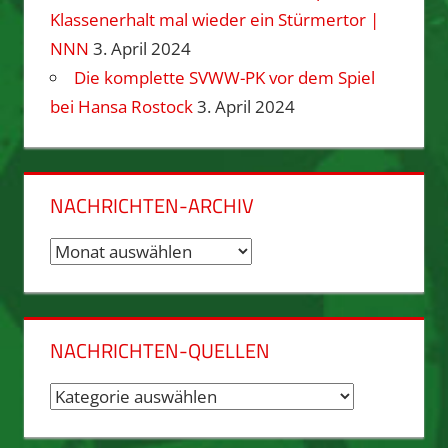
Klassenerhalt mal wieder ein Stürmertor |
NNN
3. April 2024
Die komplette SVWW-PK vor dem Spiel
bei Hansa Rostock
3. April 2024
NACHRICHTEN-ARCHIV
Nachrichten-
Archiv
NACHRICHTEN-QUELLEN
Nachrichten-
Quellen