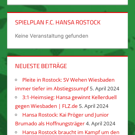
SPIELPLAN F.C. HANSA ROSTOCK
Keine Veranstaltung gefunden
NEUESTE BEITRÄGE
Pleite in Rostock: SV Wehen Wiesbaden
immer tiefer im Abstiegssumpf
5. April 2024
3:1-Heimsieg: Hansa gewinnt Kellerduell
gegen Wiesbaden | FLZ.de
5. April 2024
Hansa Rostock: Kai Pröger und Junior
Brumado als Hoffnungsträger
4. April 2024
Hansa Rostock braucht im Kampf um den