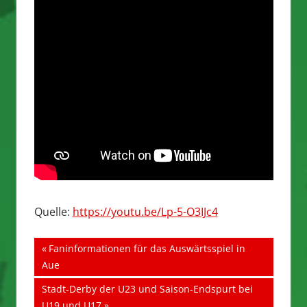
Quelle:
https://youtu.be/Lp-5-O3IJc4
Beitragsnavigation
Vorheriger
Faninformationen für das Auswärtsspiel in
Beitrag:
Aue
Nächster
Stadt-Derby der U23 und Saison-Endspurt bei
Beitrag:
U19 und U17