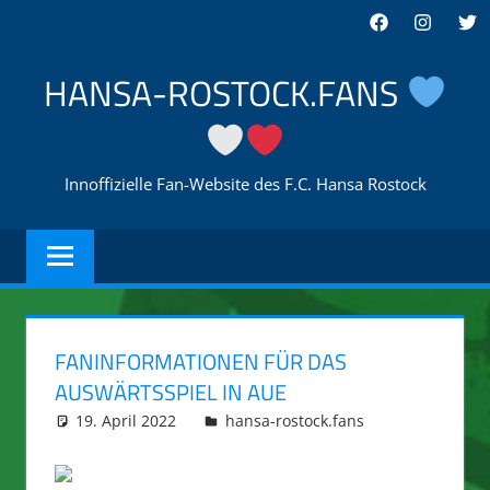
Zum
Facebook
Instagra
Twi
Inhalt
springen
HANSA-ROSTOCK.FANS
Innoffizielle Fan-Website des F.C. Hansa Rostock
FANINFORMATIONEN FÜR DAS
AUSWÄRTSSPIEL IN AUE
19. April 2022
integromat
hansa-rostock.fans