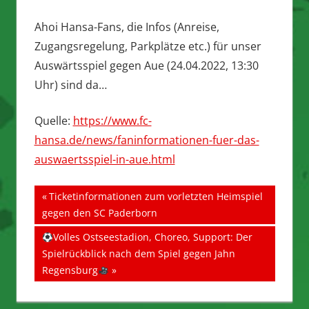
Ahoi Hansa-Fans, die Infos (Anreise,
Zugangsregelung, Parkplätze etc.) für unser
Auswärtsspiel gegen Aue (24.04.2022, 13:30
Uhr) sind da…
Quelle:
https://www.fc-
hansa.de/news/faninformationen-fuer-das-
auswaertsspiel-in-aue.html
Beitragsnavigation
Vorheriger
Ticketinformationen zum vorletzten Heimspiel
Beitrag:
gegen den SC Paderborn
Nächster
Volles Ostseestadion, Choreo, Support: Der
Beitrag:
Spielrückblick nach dem Spiel gegen Jahn
Regensburg