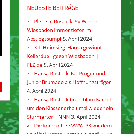
NEUESTE BEITRÄGE
Pleite in Rostock: SV Wehen
Wiesbaden immer tiefer im
Abstiegssumpf
5. April 2024
3:1-Heimsieg: Hansa gewinnt
Kellerduell gegen Wiesbaden |
FLZ.de
5. April 2024
Hansa Rostock: Kai Pröger und
Junior Brumado als Hoffnungsträger
4. April 2024
Hansa Rostock braucht im Kampf
um den Klassenerhalt mal wieder ein
Stürmertor | NNN
3. April 2024
Die komplette SVWW-PK vor dem