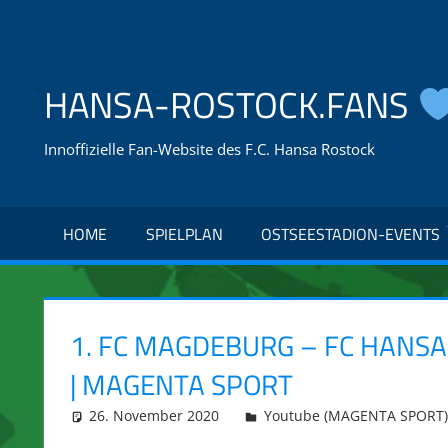
Zum
Inhalt
springen
HANSA-ROSTOCK.FANS
Innoffizielle Fan-Website des F.C. Hansa Rostock
HOME
SPIELPLAN
OSTSEESTADION-EVENTS
1. FC MAGDEBURG – FC HANSA 
| MAGENTA SPORT
26. November 2020
integromat
Youtube (MAGENTA SPORT)