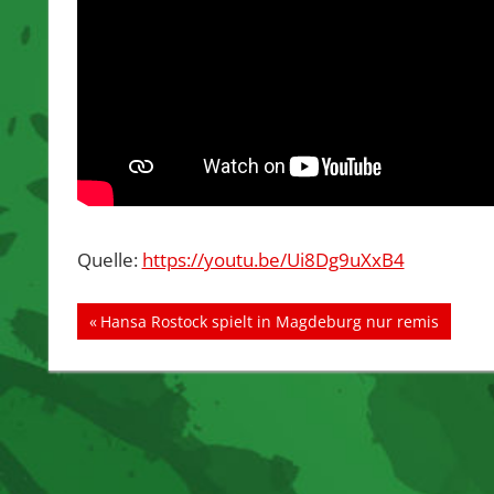
Quelle:
https://youtu.be/Ui8Dg9uXxB4
Beitragsnavigation
Vorheriger
Hansa Rostock spielt in Magdeburg nur remis
Beitrag: