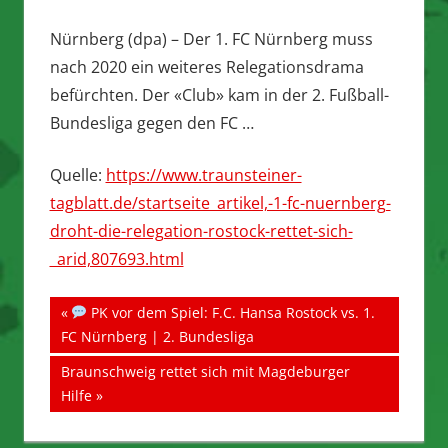
Nürnberg (dpa) – Der 1. FC Nürnberg muss
nach 2020 ein weiteres Relegationsdrama
befürchten. Der «Club» kam in der 2. Fußball-
Bundesliga gegen den FC …
Quelle:
https://www.traunsteiner-
tagblatt.de/startseite_artikel,-1-fc-nuernberg-
droht-die-relegation-rostock-rettet-sich-
_arid,807693.html
Beitragsnavigation
Vorheriger
PK vor dem Spiel: F.C. Hansa Rostock vs. 1.
Beitrag:
FC Nürnberg | 2. Bundesliga
Nächster
Braunschweig rettet sich mit Magdeburger
Beitrag:
Hilfe