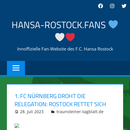
Zum
Facebook
Instagra
Twi
Inhalt
springen
HANSA-ROSTOCK.FANS
Innoffizielle Fan-Website des F.C. Hansa Rostock
1. FC NÜRNBERG DROHT DIE
RELEGATION: ROSTOCK RETTET SICH
28. Juli 2023
integromat
traunsteiner-tagblatt.de