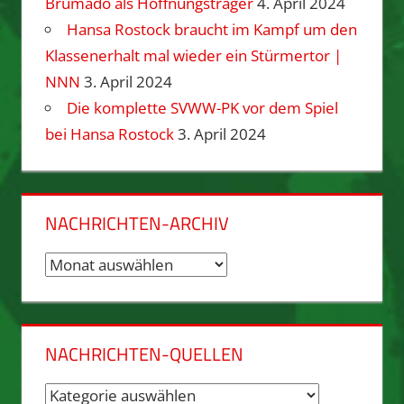
Brumado als Hoffnungsträger
4. April 2024
Hansa Rostock braucht im Kampf um den
Klassenerhalt mal wieder ein Stürmertor |
NNN
3. April 2024
Die komplette SVWW-PK vor dem Spiel
bei Hansa Rostock
3. April 2024
NACHRICHTEN-ARCHIV
Nachrichten-
Archiv
NACHRICHTEN-QUELLEN
Nachrichten-