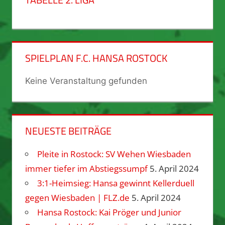
SPIELPLAN F.C. HANSA ROSTOCK
Keine Veranstaltung gefunden
NEUESTE BEITRÄGE
Pleite in Rostock: SV Wehen Wiesbaden
immer tiefer im Abstiegssumpf
5. April 2024
3:1-Heimsieg: Hansa gewinnt Kellerduell
gegen Wiesbaden | FLZ.de
5. April 2024
Hansa Rostock: Kai Pröger und Junior