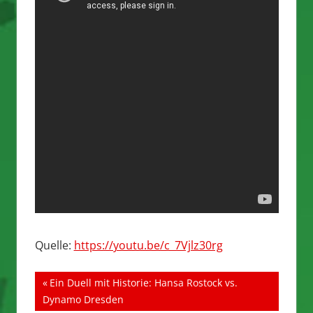
Quelle:
https://youtu.be/c_7Vjlz30rg
Beitragsnavigation
Vorheriger
Ein Duell mit Historie: Hansa Rostock vs.
Beitrag:
Dynamo Dresden