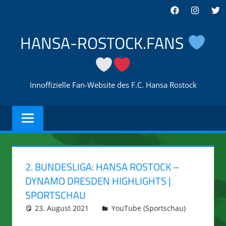
Zum
Facebook
Instagra
Twi
Inhalt
springen
HANSA-ROSTOCK.FANS
Innoffizielle Fan-Website des F.C. Hansa Rostock
2. BUNDESLIGA: HANSA ROSTOCK –
DYNAMO DRESDEN HIGHLIGHTS |
SPORTSCHAU
23. August 2021
integromat
YouTube (Sportschau)