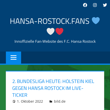
Zum
Facebook
Instagra
Twi
Inhalt
springen
HANSA-ROSTOCK.FANS
Innoffizielle Fan-Website des F.C. Hansa Rostock
2. BUNDESLIGA HEUTE: HOLSTEIN KIEL
GEGEN HANSA ROSTOCK IM LIVE-
TICKER
1. Oktober 2022
integromat
bild.de