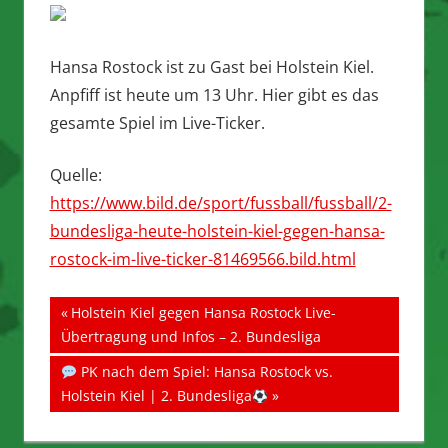
Hansa Rostock ist zu Gast bei Holstein Kiel.
Anpfiff ist heute um 13 Uhr. Hier gibt es das
gesamte Spiel im Live-Ticker.
Quelle:
https://www.bild.de/sport/fussball/fussball/2-
bundesliga-heute-holstein-kiel-gegen-hansa-
rostock-im-live-ticker-81469566.bild.html
Beitragsnavigation
Vorheriger
Holstein Kiel gegen Hansa Rostock Live-
Beitrag:
Übertragung und Infos – 2. Bundesliga
Nächster
PK nach dem Spiel: Hansa Rostock vs.
Beitrag:
Holstein Kiel | 2. Bundesliga