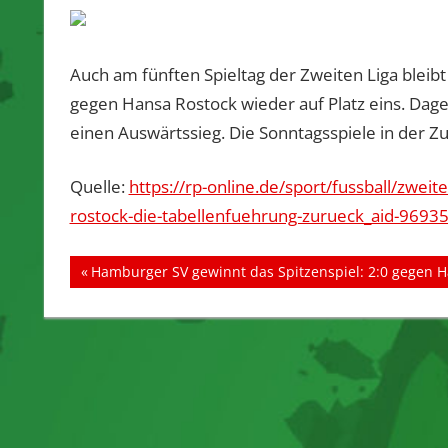
Auch am fünften Spieltag der Zweiten Liga blei
gegen Hansa Rostock wieder auf Platz eins. Dage
einen Auswärtssieg. Die Sonntagsspiele in der
Quelle:
https://rp-online.de/sport/fussball/zweit
rostock-die-tabellenfuehrung-zurueck_aid-9693
Beitragsnavigation
Vorheriger
Hamburger SV gewinnt das Spitzenspiel: 2:0 gegen H
Beitrag: