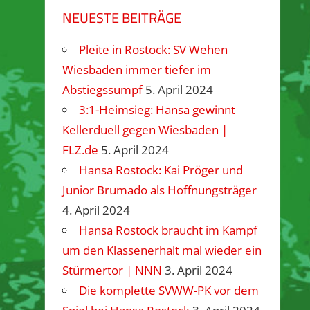
NEUESTE BEITRÄGE
Pleite in Rostock: SV Wehen
Wiesbaden immer tiefer im
Abstiegssumpf
5. April 2024
3:1-Heimsieg: Hansa gewinnt
Kellerduell gegen Wiesbaden |
FLZ.de
5. April 2024
Hansa Rostock: Kai Pröger und
Junior Brumado als Hoffnungsträger
4. April 2024
Hansa Rostock braucht im Kampf
um den Klassenerhalt mal wieder ein
Stürmertor | NNN
3. April 2024
Die komplette SVWW-PK vor dem