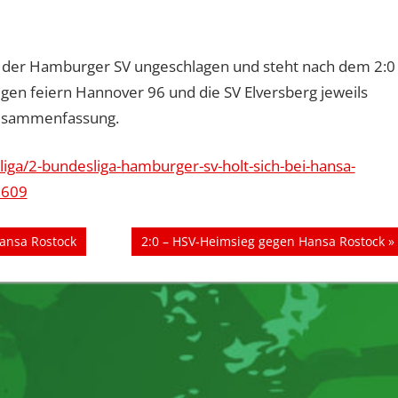
bt der Hamburger SV ungeschlagen und steht nach dem 2:0
gen feiern Hannover 96 und die SV Elversberg jeweils
 Zusammenfassung.
eliga/2-bundesliga-hamburger-sv-holt-sich-bei-hansa-
5609
Nächster
ansa Rostock
2:0 – HSV-Heimsieg gegen Hansa Rostock
Beitrag: