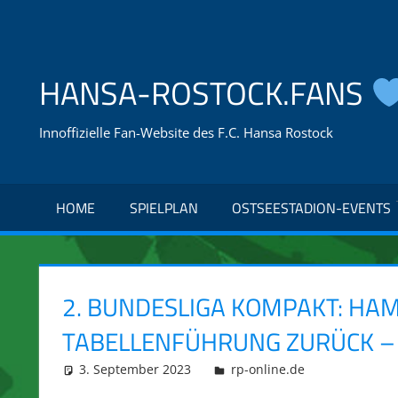
Zum
Inhalt
springen
HANSA-ROSTOCK.FANS
Innoffizielle Fan-Website des F.C. Hansa Rostock
HOME
SPIELPLAN
OSTSEESTADION-EVENTS
2. BUNDESLIGA KOMPAKT: HAM
TABELLENFÜHRUNG ZURÜCK – 
3. September 2023
integromat
rp-online.de