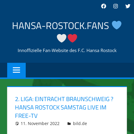
Zum
Facebook
Instagra
Twi
Inhalt
springen
HANSA-ROSTOCK.FANS
Innoffizielle Fan-Website des F.C. Hansa Rostock
2. LIGA: EINTRACHT BRAUNSCHWEIG ?
HANSA ROSTOCK SAMSTAG LIVE IM
FREE-TV
11. November 2022
integromat
bild.de