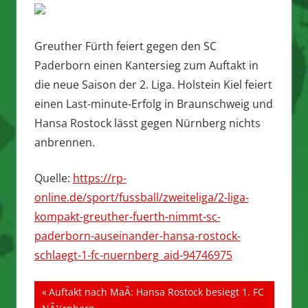
Greuther Fürth feiert gegen den SC
Paderborn einen Kantersieg zum Auftakt in
die neue Saison der 2. Liga. Holstein Kiel feiert
einen Last-minute-Erfolg in Braunschweig und
Hansa Rostock lässt gegen Nürnberg nichts
anbrennen.
Quelle:
https://rp-
online.de/sport/fussball/zweiteliga/2-liga-
kompakt-greuther-fuerth-nimmt-sc-
paderborn-auseinander-hansa-rostock-
schlaegt-1-fc-nuernberg_aid-94746975
Beitragsnavigation
Vorheriger
Auftakt nach MaÃ: Hansa Rostock besiegt 1. FC
Beitrag: