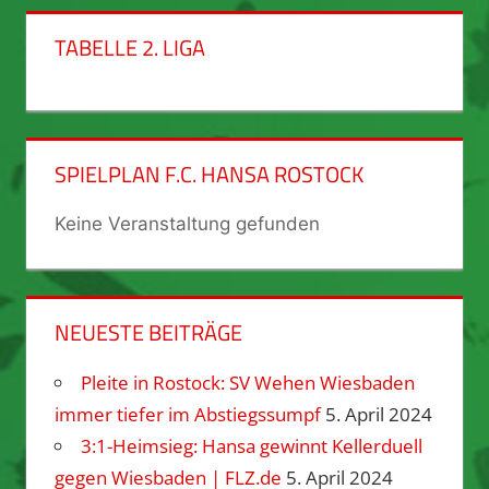
TABELLE 2. LIGA
SPIELPLAN F.C. HANSA ROSTOCK
Keine Veranstaltung gefunden
NEUESTE BEITRÄGE
Pleite in Rostock: SV Wehen Wiesbaden
immer tiefer im Abstiegssumpf
5. April 2024
3:1-Heimsieg: Hansa gewinnt Kellerduell
gegen Wiesbaden | FLZ.de
5. April 2024