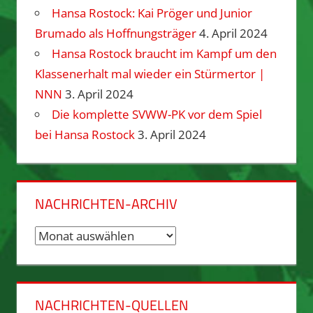
Hansa Rostock: Kai Pröger und Junior
Brumado als Hoffnungsträger
4. April 2024
Hansa Rostock braucht im Kampf um den
Klassenerhalt mal wieder ein Stürmertor |
NNN
3. April 2024
Die komplette SVWW-PK vor dem Spiel
bei Hansa Rostock
3. April 2024
NACHRICHTEN-ARCHIV
Nachrichten-
Archiv
NACHRICHTEN-QUELLEN