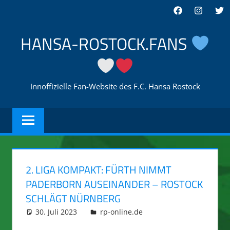
Zum
Facebook
Instagra
Twi
Inhalt
springen
HANSA-ROSTOCK.FANS
Innoffizielle Fan-Website des F.C. Hansa Rostock
2. LIGA KOMPAKT: FÜRTH NIMMT
PADERBORN AUSEINANDER – ROSTOCK
SCHLÄGT NÜRNBERG
30. Juli 2023
integromat
rp-online.de