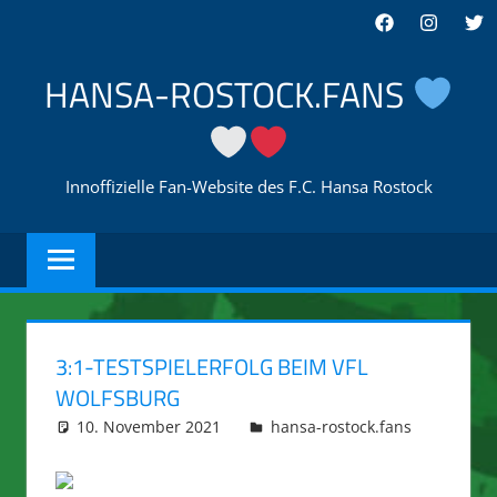
Zum
Facebook
Instagra
Twi
Inhalt
springen
HANSA-ROSTOCK.FANS
Innoffizielle Fan-Website des F.C. Hansa Rostock
3:1-TESTSPIELERFOLG BEIM VFL
WOLFSBURG
10. November 2021
integromat
hansa-rostock.fans