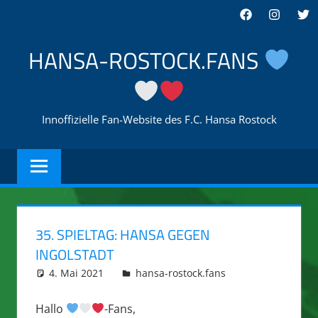
Zum
Facebook
Instagra
Twi
Inhalt
springen
HANSA-ROSTOCK.FANS
Innoffizielle Fan-Website des F.C. Hansa Rostock
35. SPIELTAG: HANSA GEGEN
INGOLSTADT
4. Mai 2021
Tino Korth
hansa-rostock.fans
0
Comments
Hallo
-Fans,