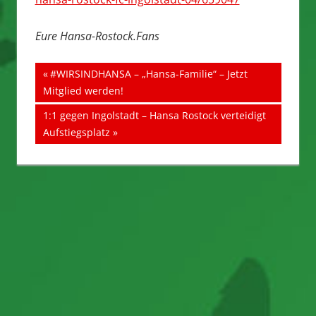
Eure Hansa-Rostock.Fans
Beitragsnavigation
Vorheriger
#WIRSINDHANSA​​​​ – „Hansa-Familie“ – Jetzt
Beitrag:
Mitglied werden!
Nächster
1:1 gegen Ingolstadt – Hansa Rostock verteidigt
Beitrag:
Aufstiegsplatz