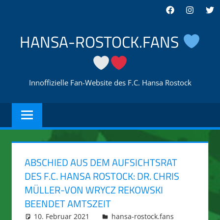
Zum
Facebook
Instagra
Twi
Inhalt
springen
HANSA-ROSTOCK.FANS
Innoffizielle Fan-Website des F.C. Hansa Rostock
ABSCHIED AUS DEM AUFSICHTSRAT
DES F.C. HANSA ROSTOCK: DR. CHRIS
MÜLLER-VON WRYCZ REKOWSKI
BEENDET AMTSZEIT
10. Februar 2021
integromat
hansa-rostock.fans