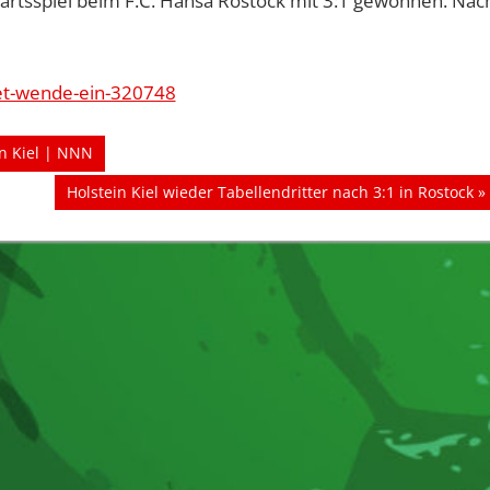
wärtsspiel beim F.C. Hansa Rostock mit 3:1 gewonnen. Nac
itet-wende-ein-320748
in Kiel | NNN
Nächster
Holstein Kiel wieder Tabellendritter nach 3:1 in Rostock
Beitrag: