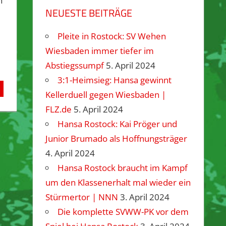
h
NEUESTE BEITRÄGE
Pleite in Rostock: SV Wehen
Wiesbaden immer tiefer im
Abstiegssumpf
5. April 2024
3:1-Heimsieg: Hansa gewinnt
Kellerduell gegen Wiesbaden |
FLZ.de
5. April 2024
Hansa Rostock: Kai Pröger und
Junior Brumado als Hoffnungsträger
4. April 2024
Hansa Rostock braucht im Kampf
um den Klassenerhalt mal wieder ein
Stürmertor | NNN
3. April 2024
Die komplette SVWW-PK vor dem