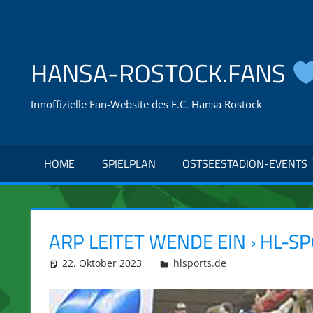
Zum
Inhalt
springen
HANSA-ROSTOCK.FANS
Innoffizielle Fan-Website des F.C. Hansa Rostock
HOME
SPIELPLAN
OSTSEESTADION-EVENTS
ARP LEITET WENDE EIN › HL-S
22. Oktober 2023
integromat
hlsports.de