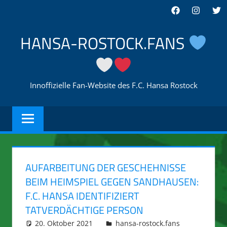
Zum
Facebook
Instagra
Twi
Inhalt
springen
HANSA-ROSTOCK.FANS
Innoffizielle Fan-Website des F.C. Hansa Rostock
AUFARBEITUNG DER GESCHEHNISSE
BEIM HEIMSPIEL GEGEN SANDHAUSEN:
F.C. HANSA IDENTIFIZIERT
TATVERDÄCHTIGE PERSON
20. Oktober 2021
integromat
hansa-rostock.fans