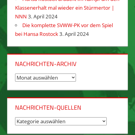
Klassenerhalt mal wieder ein Stürmertor |
NNN
3. April 2024
Die komplette SVWW-PK vor dem Spiel
bei Hansa Rostock
3. April 2024
NACHRICHTEN-ARCHIV
Nachrichten-
Archiv
NACHRICHTEN-QUELLEN
Nachrichten-
Quellen