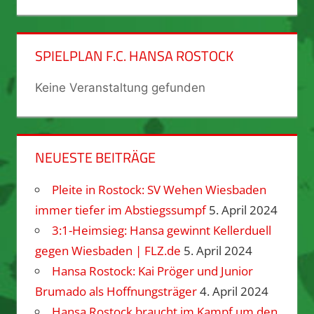
SPIELPLAN F.C. HANSA ROSTOCK
Keine Veranstaltung gefunden
NEUESTE BEITRÄGE
Pleite in Rostock: SV Wehen Wiesbaden
immer tiefer im Abstiegssumpf
5. April 2024
3:1-Heimsieg: Hansa gewinnt Kellerduell
gegen Wiesbaden | FLZ.de
5. April 2024
Hansa Rostock: Kai Pröger und Junior
Brumado als Hoffnungsträger
4. April 2024
Hansa Rostock braucht im Kampf um den