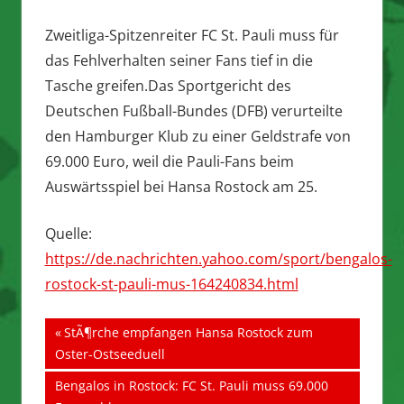
Zweitliga-Spitzenreiter FC St. Pauli muss für
das Fehlverhalten seiner Fans tief in die
Tasche greifen.Das Sportgericht des
Deutschen Fußball-Bundes (DFB) verurteilte
den Hamburger Klub zu einer Geldstrafe von
69.000 Euro, weil die Pauli-Fans beim
Auswärtsspiel bei Hansa Rostock am 25.
Quelle:
https://de.nachrichten.yahoo.com/sport/bengalos-
rostock-st-pauli-mus-164240834.html
Beitragsnavigation
Vorheriger
StÃ¶rche empfangen Hansa Rostock zum
Beitrag:
Oster-Ostseeduell
Nächster
Bengalos in Rostock: FC St. Pauli muss 69.000