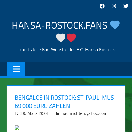
Zum
Facebook
Instagra
Twi
Inhalt
springen
HANSA-ROSTOCK.FANS
Innoffizielle Fan-Website des F.C. Hansa Rostock
BENGALOS IN ROSTOCK: ST. PAULI MUS
69.000 EURO ZAHLEN
28. März 2024
integromat
nachrichten.yahoo.com