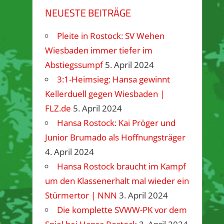
NEUESTE BEITRÄGE
Pleite in Rostock: SV Wehen
Wiesbaden immer tiefer im
Abstiegssumpf
5. April 2024
3:1-Heimsieg: Hansa gewinnt
Kellerduell gegen Wiesbaden |
FLZ.de
5. April 2024
Hansa Rostock: Kai Pröger und
Junior Brumado als Hoffnungsträger
4. April 2024
Hansa Rostock braucht im Kampf
um den Klassenerhalt mal wieder ein
Stürmertor | NNN
3. April 2024
Die komplette SVWW-PK vor dem