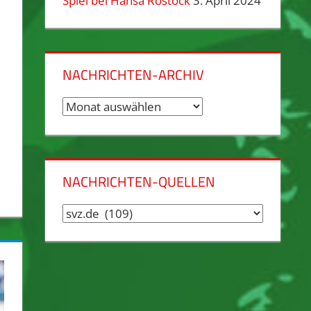
Spiel bei Hansa Rostock
3. April 2024
NACHRICHTEN-ARCHIV
Nachrichten-
Archiv
NACHRICHTEN-QUELLEN
Nachrichten-
Quellen