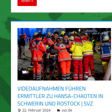
lesen
VIDEOAUFNAHMEN FÜHREN
ERMITTLER ZU HANSA-CHAOTEN IN
SCHWERIN UND ROSTOCK | SVZ
22. Februar 2024
integromat
svz.de