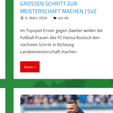
GROSSEN SCHRITT ZUR M
EISTERSCHAFT MACHEN | SVZ
6. März 2024
integromat
svz.de
Im Topspiel Erster gegen Zweiter wollen die
Fußball-Frauen des FC Hansa Rostock den
nächsten Schritt in Richtung
Landesmeisterschaft machen.
lesen