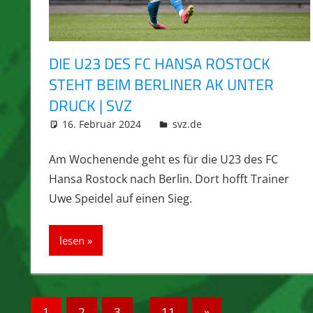
DIE U23 DES FC HANSA ROSTOCK
STEHT BEIM BERLINER AK UNTER
DRUCK | SVZ
16. Februar 2024
integromat
svz.de
Am Wochenende geht es für die U23 des FC
Hansa Rostock nach Berlin. Dort hofft Trainer
Uwe Speidel auf einen Sieg.
lesen
Seitennummerierung
Nächste
1
2
3
…
11
»