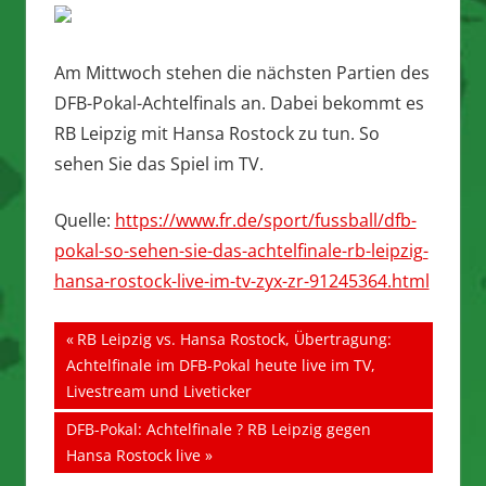
Am Mittwoch stehen die nächsten Partien des
DFB-Pokal-Achtelfinals an. Dabei bekommt es
RB Leipzig mit Hansa Rostock zu tun. So
sehen Sie das Spiel im TV.
Quelle:
https://www.fr.de/sport/fussball/dfb-
pokal-so-sehen-sie-das-achtelfinale-rb-leipzig-
hansa-rostock-live-im-tv-zyx-zr-91245364.html
Beitragsnavigation
Vorheriger
RB Leipzig vs. Hansa Rostock, Übertragung:
Beitrag:
Achtelfinale im DFB-Pokal heute live im TV,
Livestream und Liveticker
Nächster
DFB-Pokal: Achtelfinale ? RB Leipzig gegen
Beitrag:
Hansa Rostock live