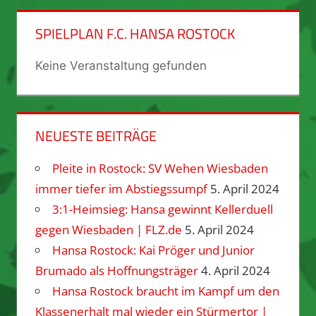
SPIELPLAN F.C. HANSA ROSTOCK
Keine Veranstaltung gefunden
NEUESTE BEITRÄGE
Pleite in Rostock: SV Wehen Wiesbaden
immer tiefer im Abstiegssumpf
5. April 2024
3:1-Heimsieg: Hansa gewinnt Kellerduell
gegen Wiesbaden | FLZ.de
5. April 2024
Hansa Rostock: Kai Pröger und Junior
Brumado als Hoffnungsträger
4. April 2024
Hansa Rostock braucht im Kampf um den
Klassenerhalt mal wieder ein Stürmertor |