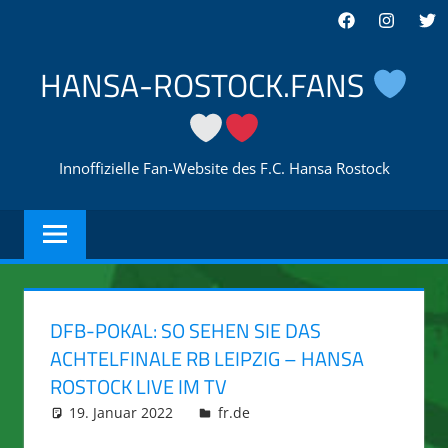
Zum
Facebook
Instagra
Twi
Inhalt
springen
HANSA-ROSTOCK.FANS
Innoffizielle Fan-Website des F.C. Hansa Rostock
DFB-POKAL: SO SEHEN SIE DAS
ACHTELFINALE RB LEIPZIG – HANSA
ROSTOCK LIVE IM TV
19. Januar 2022
integromat
fr.de