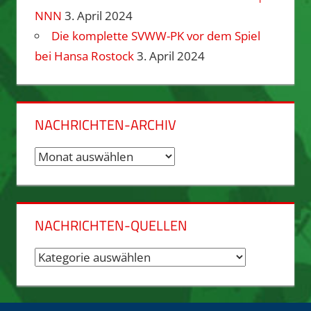
NNN
3. April 2024
Die komplette SVWW-PK vor dem Spiel
bei Hansa Rostock
3. April 2024
NACHRICHTEN-ARCHIV
Nachrichten-
Archiv
NACHRICHTEN-QUELLEN
Nachrichten-
Quellen