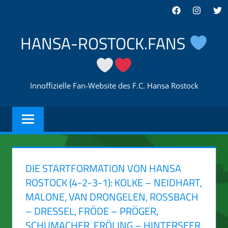
Zum
Facebook
Instagra
Twi
Inhalt
springen
HANSA-ROSTOCK.FANS
Innoffizielle Fan-Website des F.C. Hansa Rostock
DIE STARTFORMATION VON HANSA
ROSTOCK (4-2-3-1): KOLKE – NEIDHART,
MALONE, VAN DRONGELEN, ROSSBACH –
DRESSEL, FRÖDE – PRÖGER, S
CHUMACHER, FRÖLING – HINTERSEER.