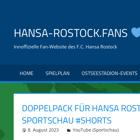
Zum
Inhalt
springen
HANSA-ROSTOCK.FANS
Innoffizielle Fan-Website des F.C. Hansa Rostock
HOME
SPIELPLAN
OSTSEESTADION-EVENTS
DOPPELPACK FÜR HANSA ROSTO
SPORTSCHAU #SHORTS
8. August 2023
integromat
YouTube (Sportschau)