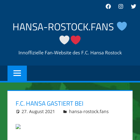
Zum
Facebook
Instagra
Twi
Inhalt
springen
HANSA-ROSTOCK.FANS
Innoffizielle Fan-Website des F.C. Hansa Rostock
F.C. HANSA GASTIERT BEI
27. August 2021
integromat
hansa-rostock.fans