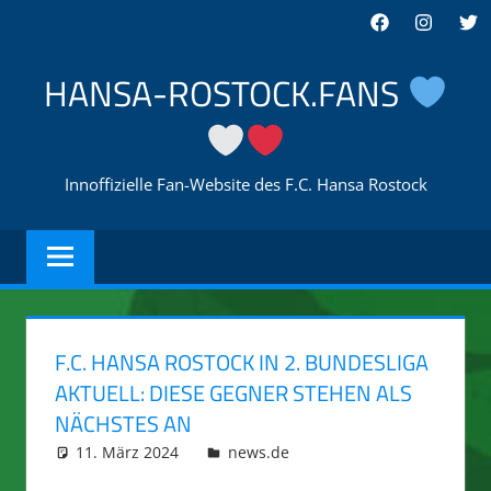
Zum
Facebook
Instagra
Twi
Inhalt
springen
HANSA-ROSTOCK.FANS
Innoffizielle Fan-Website des F.C. Hansa Rostock
F.C. HANSA ROSTOCK IN 2. BUNDESLIGA
AKTUELL: DIESE GEGNER STEHEN ALS
NÄCHSTES AN
11. März 2024
integromat
news.de