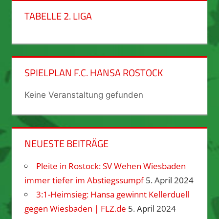
TABELLE 2. LIGA
SPIELPLAN F.C. HANSA ROSTOCK
Keine Veranstaltung gefunden
NEUESTE BEITRÄGE
Pleite in Rostock: SV Wehen Wiesbaden
immer tiefer im Abstiegssumpf
5. April 2024
3:1-Heimsieg: Hansa gewinnt Kellerduell
gegen Wiesbaden | FLZ.de
5. April 2024