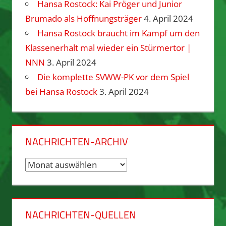
Hansa Rostock: Kai Pröger und Junior
Brumado als Hoffnungsträger
4. April 2024
Hansa Rostock braucht im Kampf um den
Klassenerhalt mal wieder ein Stürmertor |
NNN
3. April 2024
Die komplette SVWW-PK vor dem Spiel
bei Hansa Rostock
3. April 2024
NACHRICHTEN-ARCHIV
Nachrichten-
Archiv
NACHRICHTEN-QUELLEN