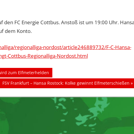
uf den FC Energie Cottbus. Anstoß ist um 19:00 Uhr. Hans
auf dem Konto.
nalliga/regionalliga-nordost/article246889732/F-C-Hansa-
t-Cottbus-Regionalliga-Nordost.html
wird zum Elfmeterhelden
Nächster
FSV Frankfurt – Hansa Rostock: Kolke gewinnt Elfmeterschießen
Beitrag: