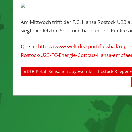
Am Mittwoch trifft der F.C. Hansa Rostock U23 a
siegte im letzten Spiel und hat nun drei Punkte 
Quelle:
https://www.welt.de/sport/fussball/regio
Rostock-U23-FC-Energie-Cottbus-Hansa-empfaeng
Beitragsnavigation
Vorheriger
DFB-Pokal: Sensation abgewendet – Rostock-Keeper 
Beitrag: