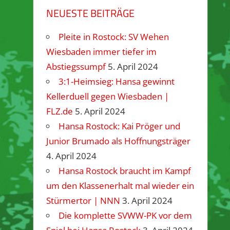
NEUESTE BEITRÄGE
Pleite in Rostock: SV Wehen
Wiesbaden immer tiefer im
Abstiegssumpf
5. April 2024
3:1-Heimsieg: Hansa gewinnt
Kellerduell gegen Wiesbaden |
FLZ.de
5. April 2024
Hansa Rostock: Kai Pröger und
Junior Brumado als Hoffnungsträger
4. April 2024
Hansa Rostock braucht im Kampf
um den Klassenerhalt mal wieder ein
Stürmertor | NNN
3. April 2024
Die komplette SVWW-PK vor dem