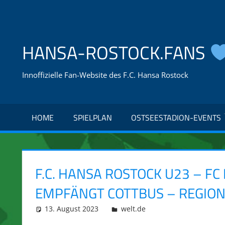
Zum
Inhalt
springen
HANSA-ROSTOCK.FANS
Innoffizielle Fan-Website des F.C. Hansa Rostock
HOME
SPIELPLAN
OSTSEESTADION-EVENTS
F.C. HANSA ROSTOCK U23 – FC
EMPFÄNGT COTTBUS – REGION
13. August 2023
integromat
welt.de