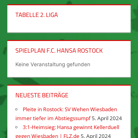
TABELLE 2. LIGA
SPIELPLAN F.C. HANSA ROSTOCK
Keine Veranstaltung gefunden
NEUESTE BEITRÄGE
Pleite in Rostock: SV Wehen Wiesbaden
immer tiefer im Abstiegssumpf
5. April 2024
3:1-Heimsieg: Hansa gewinnt Kellerduell
gegen Wiesbaden | FLZ.de
5. April 2024