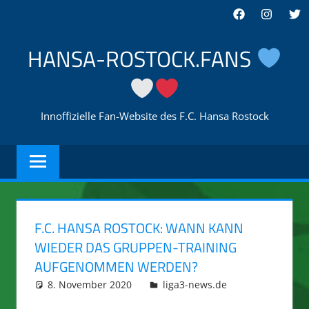
Zum
Facebook
Instagra
Twi
Inhalt
springen
HANSA-ROSTOCK.FANS
Innoffizielle Fan-Website des F.C. Hansa Rostock
F.C. HANSA ROSTOCK: WANN KANN
WIEDER DAS GRUPPEN-TRAINING
AUFGENOMMEN WERDEN?
8. November 2020
integromat
liga3-news.de