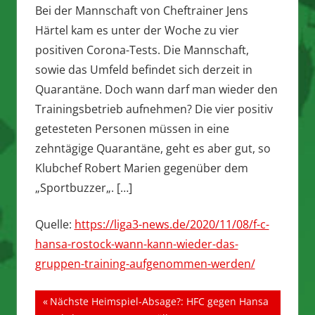
Bei der Mannschaft von Cheftrainer Jens
Härtel kam es unter der Woche zu vier
positiven Corona-Tests. Die Mannschaft,
sowie das Umfeld befindet sich derzeit in
Quarantäne. Doch wann darf man wieder den
Trainingsbetrieb aufnehmen? Die vier positiv
getesteten Personen müssen in eine
zehntägige Quarantäne, geht es aber gut, so
Klubchef Robert Marien gegenüber dem
„Sportbuzzer„. […]
Quelle:
https://liga3-news.de/2020/11/08/f-c-
hansa-rostock-wann-kann-wieder-das-
gruppen-training-aufgenommen-werden/
Beitragsnavigation
Vorheriger
Nächste Heimspiel-Absage?: HFC gegen Hansa