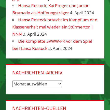
Hansa Rostock: Kai Pröger und Junior
Brumado als Hoffnungsträger
4. April 2024
Hansa Rostock braucht im Kampf um den
Klassenerhalt mal wieder ein Stürmertor |
NNN
3. April 2024
Die komplette SVWW-PK vor dem Spiel
bei Hansa Rostock
3. April 2024
NACHRICHTEN-ARCHIV
Nachrichten-
Archiv
NACHRICHTEN-QUELLEN