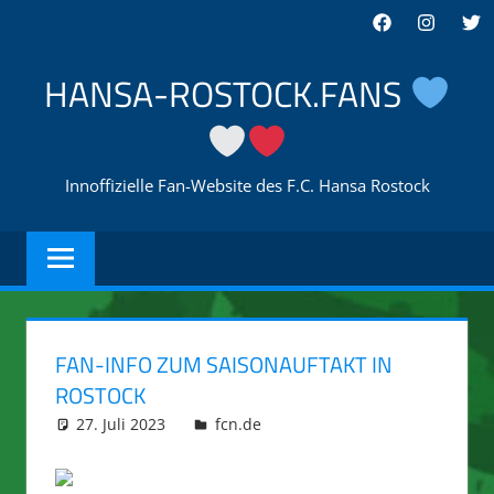
Zum
Facebook
Instagra
Twi
Inhalt
springen
HANSA-ROSTOCK.FANS
Innoffizielle Fan-Website des F.C. Hansa Rostock
FAN-INFO ZUM SAISONAUFTAKT IN
ROSTOCK
27. Juli 2023
integromat
fcn.de