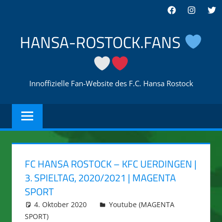
Zum
Facebook
Instagra
Twi
Inhalt
springen
HANSA-ROSTOCK.FANS
Innoffizielle Fan-Website des F.C. Hansa Rostock
FC HANSA ROSTOCK – KFC UERDINGEN |
3. SPIELTAG, 2020/2021 | MAGENTA
SPORT
4. Oktober 2020
integromat
Youtube (MAGENTA
SPORT)