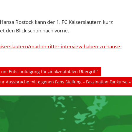
ansa Rostock kann der 1. FC Kaiserslautern kurz
tet den Blick schon nach vorne.
aiserslautern/marlon-ritter-interview-haben-zu-hause-
t um Entschuldigung für „inakzeptablen Übergriff“
zur Aussprache mit eigenen Fans Stellung – Faszination Fankurve