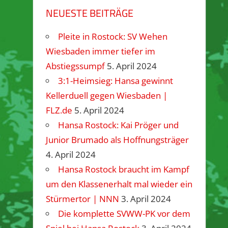
NEUESTE BEITRÄGE
Pleite in Rostock: SV Wehen
Wiesbaden immer tiefer im
Abstiegssumpf
5. April 2024
3:1-Heimsieg: Hansa gewinnt
Kellerduell gegen Wiesbaden |
FLZ.de
5. April 2024
Hansa Rostock: Kai Pröger und
Junior Brumado als Hoffnungsträger
4. April 2024
Hansa Rostock braucht im Kampf
um den Klassenerhalt mal wieder ein
Stürmertor | NNN
3. April 2024
Die komplette SVWW-PK vor dem