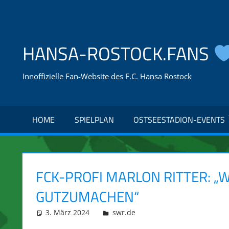
Zum
Inhalt
springen
HANSA-ROSTOCK.FANS
Innoffizielle Fan-Website des F.C. Hansa Rostock
HOME
SPIELPLAN
OSTSEESTADION-EVENTS
FCK-PROFI MARLON RITTER: „
GUTZUMACHEN“
3. März 2024
integromat
swr.de