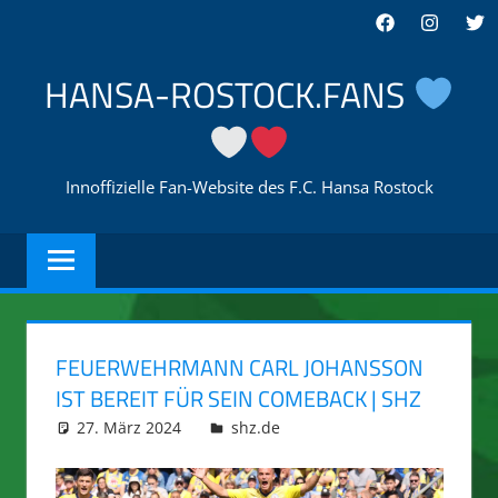
Zum
Facebook
Instagra
Twi
Inhalt
springen
HANSA-ROSTOCK.FANS
Innoffizielle Fan-Website des F.C. Hansa Rostock
FEUERWEHRMANN CARL JOHANSSON
IST BEREIT FÜR SEIN COMEBACK | SHZ
27. März 2024
integromat
shz.de