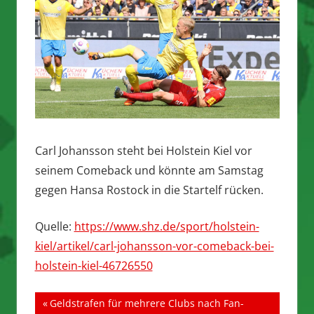
Carl Johansson steht bei Holstein Kiel vor
seinem Comeback und könnte am Samstag
gegen Hansa Rostock in die Startelf rücken.
Quelle:
https://www.shz.de/sport/holstein-
kiel/artikel/carl-johansson-vor-comeback-bei-
holstein-kiel-46726550
Beitragsnavigation
Vorheriger
Geldstrafen für mehrere Clubs nach Fan-