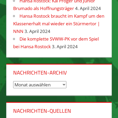
Hansa Rostock: Kai Pröger und Junior
Brumado als Hoffnungsträger
4. April 2024
Hansa Rostock braucht im Kampf um den
Klassenerhalt mal wieder ein Stürmertor |
NNN
3. April 2024
Die komplette SVWW-PK vor dem Spiel
bei Hansa Rostock
3. April 2024
NACHRICHTEN-ARCHIV
Nachrichten-
Archiv
NACHRICHTEN-QUELLEN