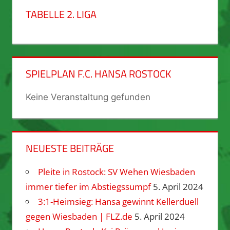
TABELLE 2. LIGA
SPIELPLAN F.C. HANSA ROSTOCK
Keine Veranstaltung gefunden
NEUESTE BEITRÄGE
Pleite in Rostock: SV Wehen Wiesbaden
immer tiefer im Abstiegssumpf
5. April 2024
3:1-Heimsieg: Hansa gewinnt Kellerduell
gegen Wiesbaden | FLZ.de
5. April 2024