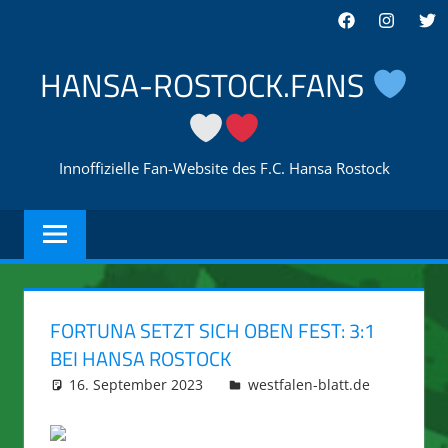
Zum
Facebook
Instagra
Twi
Inhalt
springen
HANSA-ROSTOCK.FANS
Innoffizielle Fan-Website des F.C. Hansa Rostock
FORTUNA SETZT SICH OBEN FEST: 3:1
BEI HANSA ROSTOCK
16. September 2023
integromat
westfalen-blatt.de