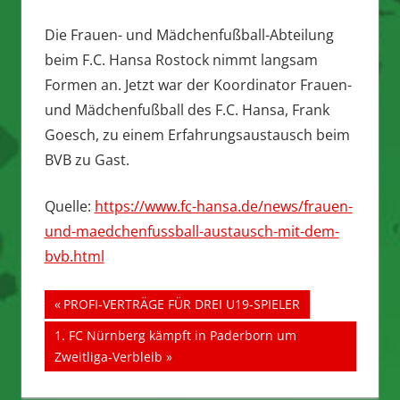
Die Frauen- und Mädchenfußball-Abteilung
beim F.C. Hansa Rostock nimmt langsam
Formen an. Jetzt war der Koordinator Frauen-
und Mädchenfußball des F.C. Hansa, Frank
Goesch, zu einem Erfahrungsaustausch beim
BVB zu Gast.
Quelle:
https://www.fc-hansa.de/news/frauen-
und-maedchenfussball-austausch-mit-dem-
bvb.html
Beitragsnavigation
Vorheriger
PROFI-VERTRÄGE FÜR DREI U19-SPIELER
Beitrag:
Nächster
1. FC Nürnberg kämpft in Paderborn um
Beitrag:
Zweitliga-Verbleib