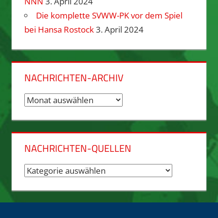
NNN
3. April 2024
Die komplette SVWW-PK vor dem Spiel
bei Hansa Rostock
3. April 2024
NACHRICHTEN-ARCHIV
Nachrichten-
Archiv
NACHRICHTEN-QUELLEN
Nachrichten-
Quellen