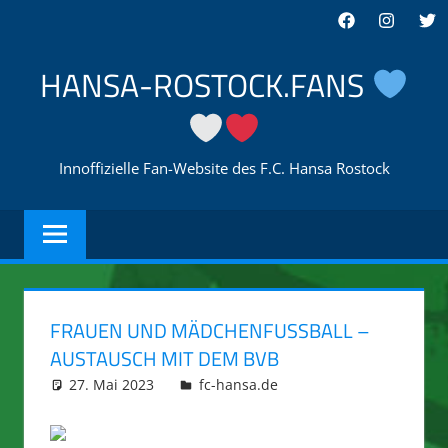
Zum
Facebook
Instagra
Twi
Inhalt
springen
HANSA-ROSTOCK.FANS
Innoffizielle Fan-Website des F.C. Hansa Rostock
FRAUEN UND MÄDCHENFUSSBALL – A
USTAUSCH MIT DEM BVB
27. Mai 2023
integromat
fc-hansa.de