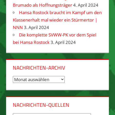
Brumado als Hoffnungsträger
4. April 2024
Hansa Rostock braucht im Kampf um den
Klassenerhalt mal wieder ein Stürmertor |
NNN
3. April 2024
Die komplette SVWW-PK vor dem Spiel
bei Hansa Rostock
3. April 2024
NACHRICHTEN-ARCHIV
Nachrichten-
Archiv
NACHRICHTEN-QUELLEN