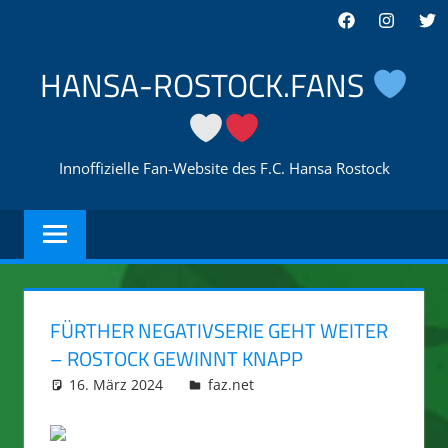
Zum
Facebook
Instagra
Twi
Inhalt
springen
HANSA-ROSTOCK.FANS
Innoffizielle Fan-Website des F.C. Hansa Rostock
FÜRTHER NEGATIVSERIE GEHT WEITER
– ROSTOCK GEWINNT KNAPP
16. März 2024
integromat
faz.net