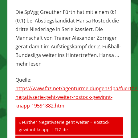
Die SpVgg Greuther Fürth hat mit einem 0:1
(0:1) bei Abstiegskandidat Hansa Rostock die
dritte Niederlage in Serie kassiert. Die
Mannschaft von Trainer Alexander Zorniger
gerät damit im Aufstiegskampf der 2. Fußball-
Bundesliga weiter ins Hintertreffen. Hansa …
mehr lesen
Quelle:
https://www.faz.net/agenturmeldungen/dpa/fuerthe
negativserie-geht-weiter-rostock-gewinnt-
knapp-19591882.html
Beitragsnavigation
Vorheriger
Fürther Negativserie geht weiter – Rostock
Beitrag:
gewinnt knapp | FLZ.de