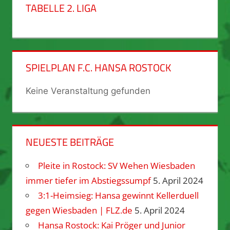
TABELLE 2. LIGA
SPIELPLAN F.C. HANSA ROSTOCK
Keine Veranstaltung gefunden
NEUESTE BEITRÄGE
Pleite in Rostock: SV Wehen Wiesbaden
immer tiefer im Abstiegssumpf
5. April 2024
3:1-Heimsieg: Hansa gewinnt Kellerduell
gegen Wiesbaden | FLZ.de
5. April 2024
Hansa Rostock: Kai Pröger und Junior